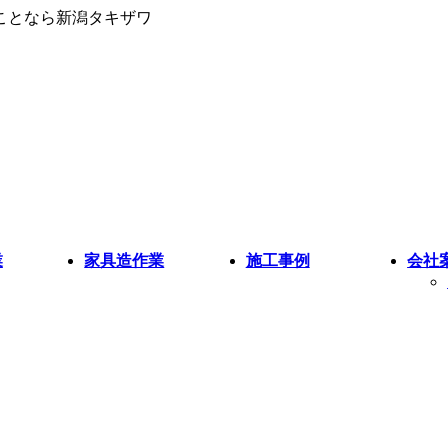
ことなら新潟タキザワ
業
家具造作業
施工事例
会社