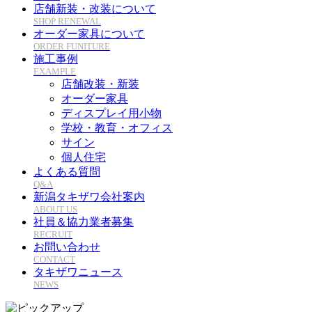
店舗新装・改装について
SHOP RENEWAL
オーダー家具について
ORDER FUNITURE
施工事例
EXAMPLE
店舗改装・新装
オーダー家具
ディスプレイ用小物
学校・教育・オフィス
サイン
個人住宅
よくある質問
Q&A
新潟タキザワ会社案内
ABOUT US
社員＆協力業者募集
RECRUIT
お問い合わせ
CONTACT
タキザワニュース
NEWS