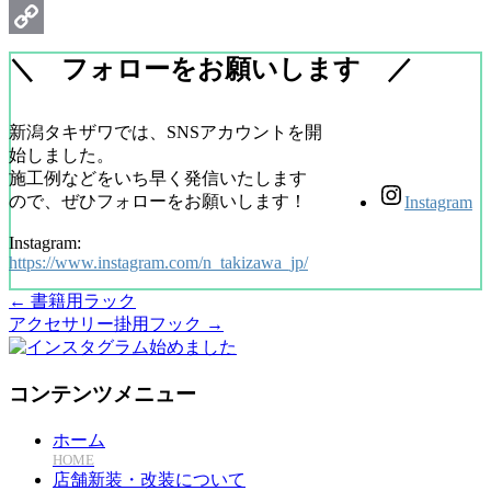
Email
Copy
＼ フォローをお願いします ／
Link
新潟タキザワでは、SNSアカウントを開
始しました。
施工例などをいち早く発信いたします
ので、ぜひフォローをお願いします！
Instagram
Instagram:
https://www.instagram.com/n_takizawa_jp/
←
書籍用ラック
アクセサリー掛用フック
→
コンテンツメニュー
ホーム
HOME
店舗新装・改装について